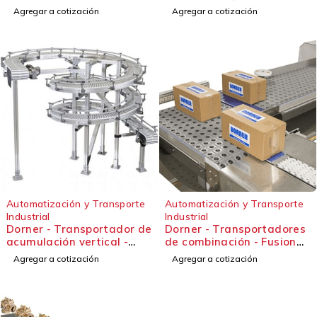
línea
Agregar a cotización
Agregar a cotización
Automatización y Transporte
Automatización y Transporte
Industrial
Industrial
Dorner - Transportador de
Dorner - Transportadores
acumulación vertical -
de combinación - Fusionar,
FlexMove Helix
desviar y ordenar
Agregar a cotización
Agregar a cotización