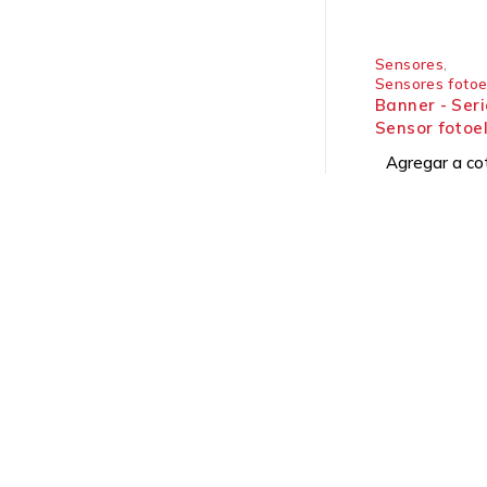
Sensores
,
Sensores fotoe
Banner - Ser
Sensor fotoel
uso general
Agregar a co
Soluciones industriales desde 1991.
Dirección:
Ofibodegas Panamá, Galera #17
Vía Panamericana, Las Américas, Tocumen
Ciudad de Panamá, República de Panamá