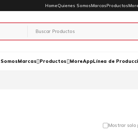
Home
Quienes Somos
Marcas
Productos
Mor
 Somos
Marcas
Productos
MoreApp
Línea de Producc
Mostrar solo