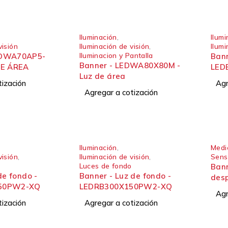
Iluminación
,
Ilumi
visión
Iluminación de visión
,
Ilumi
Iluminacion y Pantalla
EDWA70AP5-
Bann
Banner - LEDWA80X80M -
DE ÁREA
LED
Luz de área
tización
Agr
Agregar a cotización
Iluminación
,
Medic
visión
,
Iluminación de visión
,
Sens
o
Luces de fondo
Bann
de fondo -
Banner - Luz de fondo -
desp
50PW2-XQ
LEDRB300X150PW2-XQ
Seri
Agr
tización
Agregar a cotización