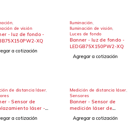
nación
,
Iluminación
,
nación de visión
Iluminación de visión
,
Luces de fondo
er - luz de fondo -
Banner - luz de fondo -
BB75X150PW2-XQ
LEDGB75X150PW2-XQ
egar a cotización
Agregar a cotización
ión de distancia láser
,
Medición de distancia láser
,
ores
Sensores
er - Sensor de
Banner - Sensor de
lazamiento láser -
medición láser de
e LE
precisión compacto - Serie
egar a cotización
Agregar a cotización
LM