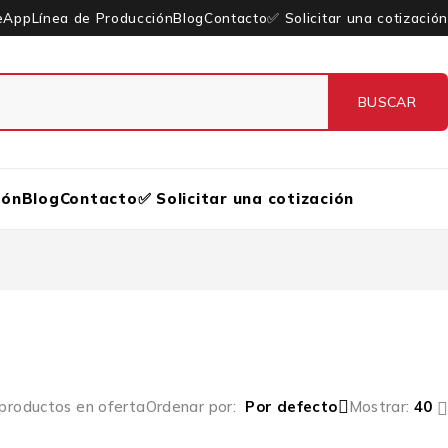
eApp
Línea de Producción
Blog
Contacto
✅ Solicitar una cotización
ión
Blog
Contacto
✅ Solicitar una cotización
 productos en oferta
Ordenar por
Por defecto
Mostrar:
40