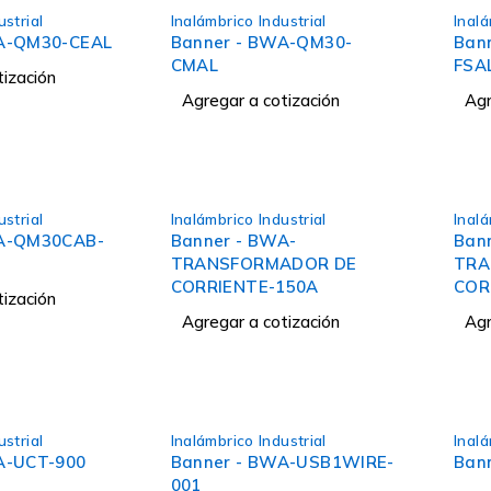
ustrial
Inalámbrico Industrial
Inalá
A-QM30-CEAL
Banner - BWA-QM30-
Ban
CMAL
FSA
tización
Agregar a cotización
Agr
ustrial
Inalámbrico Industrial
Inalá
WA-QM30CAB-
Banner - BWA-
Ban
TRANSFORMADOR DE
TRA
CORRIENTE-150A
COR
tización
Agregar a cotización
Agr
ustrial
Inalámbrico Industrial
Inalá
A-UCT-900
Banner - BWA-USB1WIRE-
Bann
001