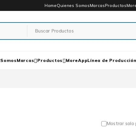
Home
Quienes Somos
Marcas
Productos
Mor
 Somos
Marcas
Productos
MoreApp
Línea de Producció
Mostrar solo