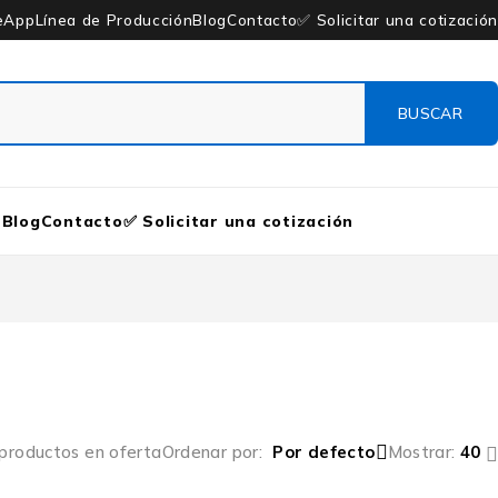
eApp
Línea de Producción
Blog
Contacto
✅ Solicitar una cotización
n
Blog
Contacto
✅ Solicitar una cotización
 productos en oferta
Ordenar por
Por defecto
Mostrar:
40