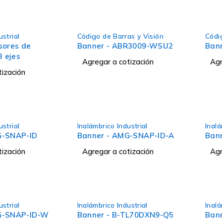
ustrial
Código de Barras y Visión
Códi
sores de
Banner - ABR3009-WSU2
Ban
3 ejes
Agregar a cotización
Agr
tización
ustrial
Inalámbrico Industrial
Inalá
G-SNAP-ID
Banner - AMG-SNAP-ID-A
Ban
tización
Agregar a cotización
Agr
ustrial
Inalámbrico Industrial
Inalá
G-SNAP-ID-W
Banner - B-TL70DXN9-Q5
Ban