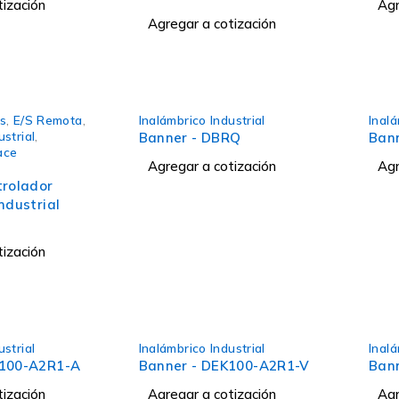
tización
Agr
Agregar a cotización
as
,
E/S Remota
,
Inalámbrico Industrial
Inalá
ustrial
,
Banner - DBRQ
Ban
ace
Agregar a cotización
Agr
trolador
ndustrial
tización
ustrial
Inalámbrico Industrial
Inalá
K100-A2R1-A
Banner - DEK100-A2R1-V
Ban
tización
Agregar a cotización
Agr