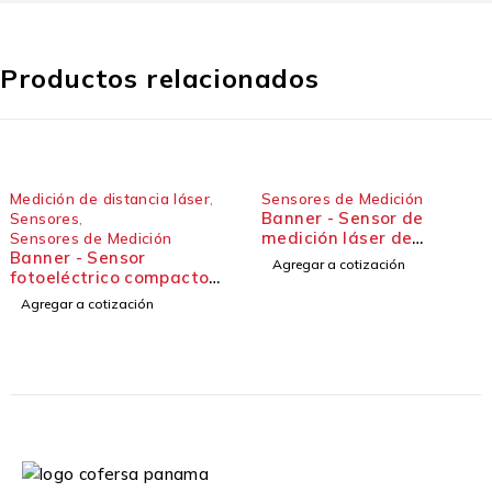
Productos relacionados
dición de distancia láser
,
Sensores de Medición
Banner - Sensor de
nsores
,
medición láser de
nsores de Medición
nner - Sensor
precisión compacto -
Agregar a cotización
toeléctrico compacto
Serie LM
nsor miniatura - serie
gregar a cotización
2X