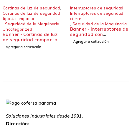
e luz de seguridad
,
Interruptores de seguridad
,
Segurida
Banner 
e luz de seguridad
Interruptores de seguridad
mpacta
cierre
Agregar 
d de la Maquinaria
,
,
Seguridad de la Maquinaria
Banner - Interruptores de
ized
Cortinas de luz
seguridad con
ridad compactas
enclavamiento tipo
Agregar a cotización
ra aplicaciones
bloqueo, duraderos y
 cotización
. Serie básica LP
personalizables. Serie SI-
GL42
Soluciones industriales desde 1991.
Dirección: