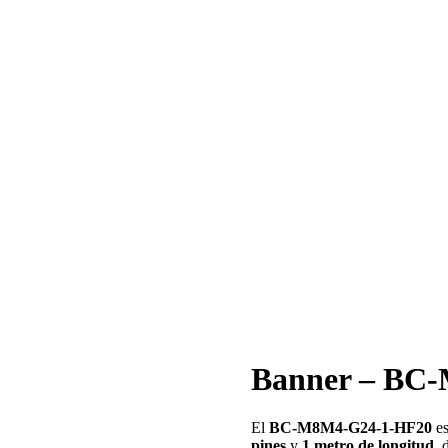
Banner – BC
El
BC-M8M4-G24-1-HF20
es
pines
y
1 metro de longitud
, 