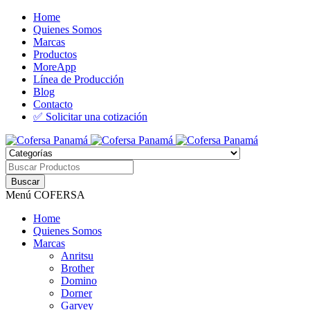
Home
Quienes Somos
Marcas
Productos
MoreApp
Línea de Producción
Blog
Contacto
✅ Solicitar una cotización
Menú COFERSA
Home
Quienes Somos
Marcas
Anritsu
Brother
Domino
Dorner
Garvey