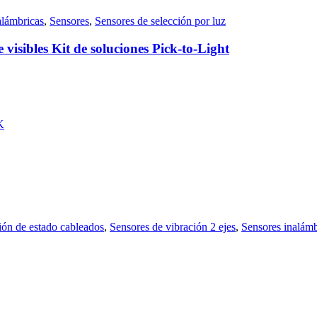
alámbricas
,
Sensores
,
Sensores de selección por luz
 visibles Kit de soluciones Pick-to-Light
K
ión de estado cableados
,
Sensores de vibración 2 ejes
,
Sensores inalámb