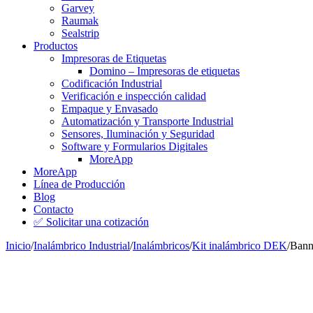
Garvey
Raumak
Sealstrip
Productos
Impresoras de Etiquetas
Domino – Impresoras de etiquetas
Codificación Industrial
Verificación e inspección calidad
Empaque y Envasado
Automatización y Transporte Industrial
Sensores, Iluminación y Seguridad
Software y Formularios Digitales
MoreApp
MoreApp
Línea de Producción
Blog
Contacto
✅ Solicitar una cotización
Inicio
/
Inalámbrico Industrial
/
Inalámbricos
/
Kit inalámbrico DEK
/
Bann