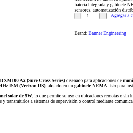
batería integrada y gabinete N
sensores, automatización distri
Banner
Agregar a c
-
DEK100-
A2R1-
Brand:
Banner Engineering
V
cantidad
al DXM100 A2 (Sure Cross Series)
diseñado para aplicaciones de
moni
 MHz ISM (Verizon US)
, alojado en un
gabinete NEMA
listo para in
anel solar de 5W
, lo que permite su uso en ubicaciones remotas o sin i
atos y transmitirlos a sistemas de supervisión o control mediante comun