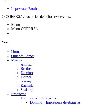
Impresoras Brother
© COFERSA. Todos los derechos reservados.
Menu
Menú COFERSA
Menu
Home
Quienes Somos
Marcas
Anritsu
Brother
Domino
Dorner
Garvey
Raumak
Sealstrip
Productos
Impresoras de Etiquetas
Domino – Impresoras de etiquetas