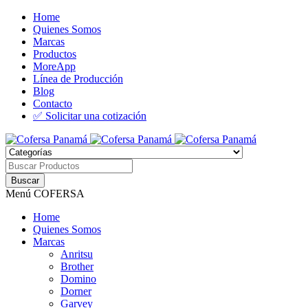
Home
Quienes Somos
Marcas
Productos
MoreApp
Línea de Producción
Blog
Contacto
✅ Solicitar una cotización
Menú COFERSA
Home
Quienes Somos
Marcas
Anritsu
Brother
Domino
Dorner
Garvey