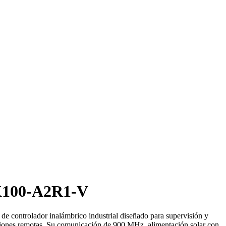
K100-A2R1-V
 de controlador inalámbrico industrial diseñado para supervisión y
ciones remotas. Su comunicación de 900 MHz, alimentación solar con