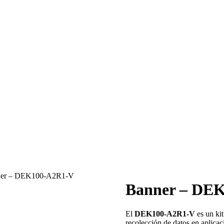
er – DEK100-A2R1-V
Banner – DE
El
DEK100-A2R1-V
es un kit
recolección de datos en aplica