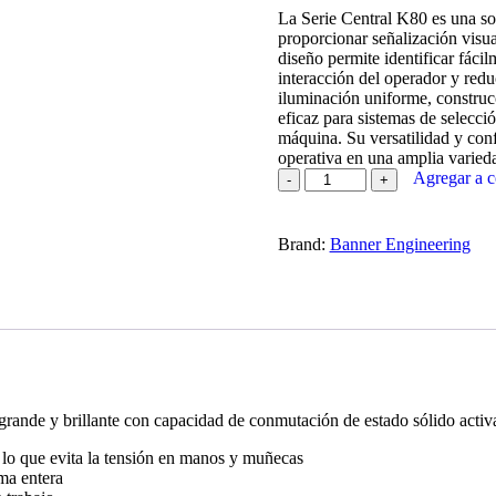
La Serie Central K80 es una s
proporcionar señalización visual
diseño permite identificar fácil
interacción del operador y redu
iluminación uniforme, construcc
eficaz para sistemas de selecci
máquina. Su versatilidad y conf
operativa en una amplia varieda
Agregar a c
Brand:
Banner Engineering
grande y brillante con capacidad de conmutación de estado sólido activ
, lo que evita la tensión en manos y muñecas
ma entera