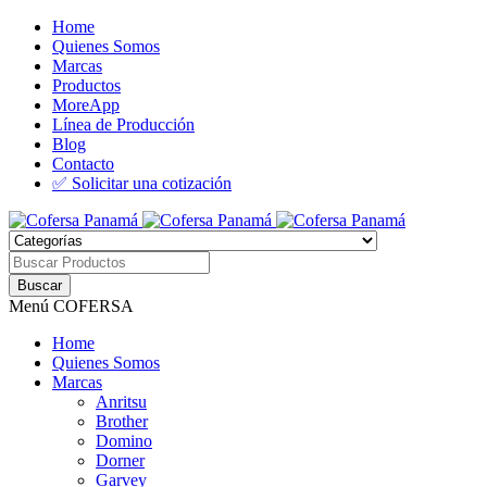
Home
Quienes Somos
Marcas
Productos
MoreApp
Línea de Producción
Blog
Contacto
✅ Solicitar una cotización
Menú COFERSA
Home
Quienes Somos
Marcas
Anritsu
Brother
Domino
Dorner
Garvey