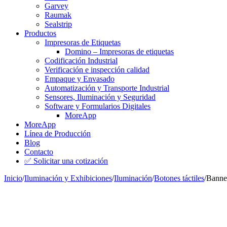
Garvey
Raumak
Sealstrip
Productos
Impresoras de Etiquetas
Domino – Impresoras de etiquetas
Codificación Industrial
Verificación e inspección calidad
Empaque y Envasado
Automatización y Transporte Industrial
Sensores, Iluminación y Seguridad
Software y Formularios Digitales
MoreApp
MoreApp
Línea de Producción
Blog
Contacto
✅ Solicitar una cotización
Inicio
/
Iluminación y Exhibiciones
/
Iluminación
/
Botones táctiles
/
Banner