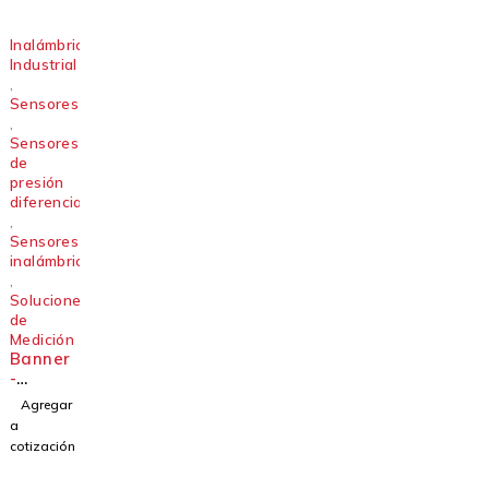
al Serie
es Pick-
DXM
to-Light
Inalámbrico
Industrial
,
Sensores
,
Sensores
de
presión
diferencial
,
Sensores
inalámbricos
,
Soluciones
de
Medición
Banner
-
Sensore
Agregar
s
a
inalámb
cotización
ricos de
presión