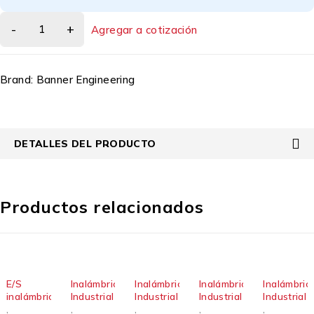
Agregar a cotización
Brand:
Banner Engineering
DETALLES DEL PRODUCTO
Productos relacionados
E/S
Inalámbrico
Inalámbrico
Inalámbrico
Inalámbric
inalámbricas
Industrial
Industrial
Industrial
Industrial
,
,
,
,
,