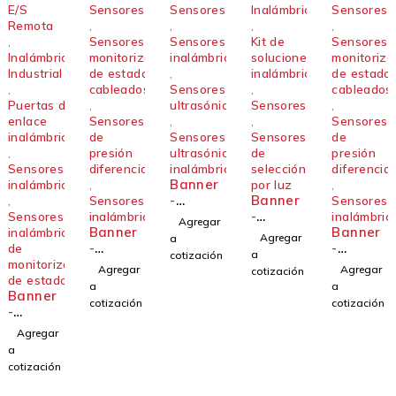
E/S
Sensores
Sensores
Inalámbricos
Sensores
Remota
,
,
,
,
,
Sensores de
Sensores
Kit de
Sensores 
Inalámbrico
monitorización
inalámbricos
soluciones
monitoriza
Industrial
de estado
,
inalámbricas
de estado
,
cableados
Sensores
,
cableados
Puertas de
,
ultrasónicos
Sensores
,
enlace
Sensores
,
,
Sensores
inalámbricas
de
Sensores
Sensores
de
,
presión
ultrasónicos
de
presión
Sensores
diferencial
inalámbricos
selección
diferencial
Banner
inalámbricos
,
por luz
,
-
Banner
,
Sensores
Sensores
Sensor
-
Sensores
inalámbricos
inalámbric
Agregar
Banner
ultrasó
Solució
Banner
inalámbricos
Agregar
a
-
nico
n
-
de
a
cotización
Sensor
inalámb
sencilla
Sensor
monitorización
Agregar
Agregar
cotización
QM42-
rico
para
QM42-
de estado
a
a
Banner
DPS20-
Serie
indicaci
DPS5-
cotización
cotización
-
2Q
K50U
ones
2Q
Control
altame
Agregar
ador
nte
a
inalámb
visibles
cotización
rico
Kit de
industri
solucion