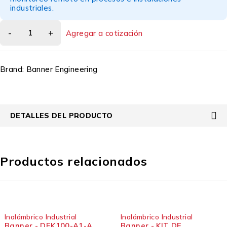
industriales.
Agregar a cotización
Brand:
Banner Engineering
DETALLES DEL PRODUCTO
Productos relacionados
ustrial
Inalámbrico Industrial
Inalámbrico I
K100-A1-A
Banner - KIT DE
Banner -