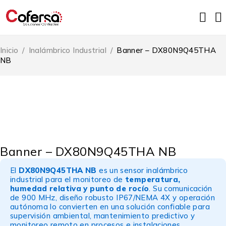
Inicio
/
Inalámbrico Industrial
/
Banner – DX80N9Q45THA
NB
Banner – DX80N9Q45THA NB
El
DX80N9Q45THA NB
es un sensor inalámbrico
industrial para el monitoreo de
temperatura,
humedad relativa y punto de rocío
. Su comunicación
de 900 MHz, diseño robusto IP67/NEMA 4X y operación
autónoma lo convierten en una solución confiable para
supervisión ambiental, mantenimiento predictivo y
monitoreo remoto en procesos e instalaciones