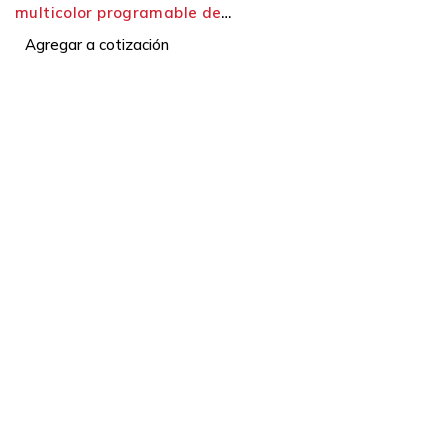
multicolor programable de
30 mm - Serie K30 Pro
Agregar a cotización
Soluciones industriales desde 1991.
Dirección:
Ofibodegas Panamá, Galera #17
Vía Panamericana, Las Américas, Tocumen
Ciudad de Panamá, República de Panamá
+507 6285-5384
atencion@cofersaonline.com