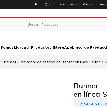
Home
Quienes Somos
Marcas
Productos
Mor
 Somos
Marcas
Productos
MoreApp
Línea de Producc
/
Banner – Indicador de estado del sensor en línea Serie S15
Banner – 
en línea 
La
Serie S15L
e