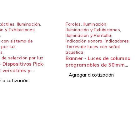
áctiles
,
Iluminación
,
Farolas
,
Iluminación
,
ón y Exhibiciones
,
Iluminación y Exhibiciones
,
,
Iluminacion y Pantalla
,
s con sistema de
Indicación sonora
,
Indicadores
,
 por luz
Torres de luces con señal
es
,
acústica
 de selección por luz
Banner - Luces de columna
 Dispositivos Pick-
programables de 50 mm
 versátiles y
Serie CL50 Pro
Agregar a cotización
les Serie PTL110
 a cotización