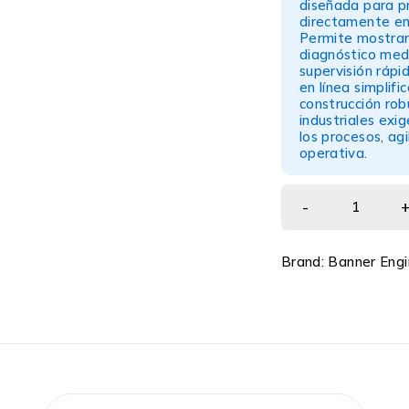
diseñada para pr
directamente en 
Permite mostrar 
diagnóstico medi
supervisión rápi
en línea simplifi
construcción ro
industriales exi
los procesos, agi
operativa.
Brand:
Banner Engi