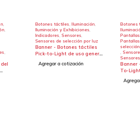
ón
,
Botones táctiles
,
Iluminación
,
Botones t
ión
,
Iluminación y Exhibiciones
,
Iluminaci
Indicadores
,
Sensores
,
Pantallas
Sensores de selección por luz
Pantalla
selección
Banner - Botones táctiles
nes
,
,
Sensor
Pick-to-Light de uso general
Sensores
de 30 mm Serie táctil
Agregar a cotización
 del
Banner -
central K30
To-Light
Luz de
escalab
Agregar
L60