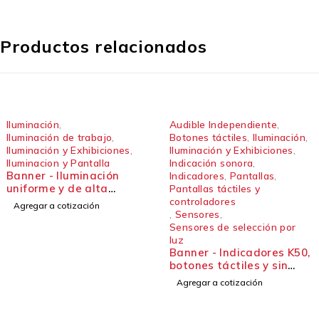
Productos relacionados
Iluminación
,
Audible Independiente
,
Iluminación de trabajo
,
Botones táctiles
,
Iluminación
,
Iluminación y Exhibiciones
,
Iluminación y Exhibiciones
,
Iluminacion y Pantalla
Indicación sonora
,
Banner - Iluminación
Indicadores
,
Pantallas
,
uniforme y de alta
Pantallas táctiles y
calidad para entornos
controladores
Agregar a cotización
exigentes. Tira de luz LED
,
Sensores
,
sellada de alta potencia
Sensores de selección por
WLS70
luz
Banner - Indicadores K50,
botones táctiles y sin
contacto
Agregar a cotización