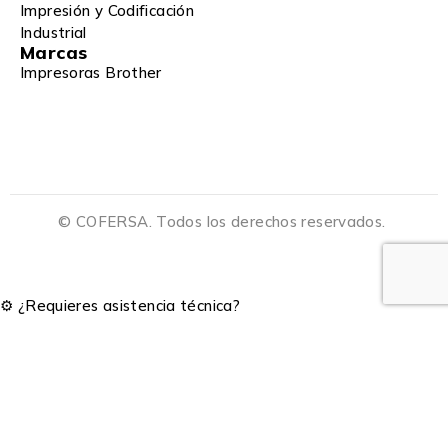
Impresión y Codificación
Industrial
Marcas
Impresoras Brother
© COFERSA. Todos los derechos reservados.
⚙️ ¿Requieres asistencia técnica?
⚙️ ¿Listo para optimizar tu producción?
💬 Habla con nuestro equipo técnico y recibe orientación
inmediata.