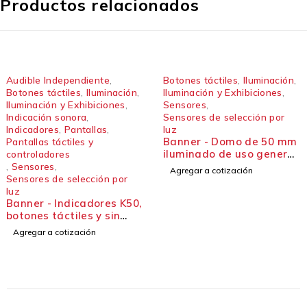
Productos relacionados
Audible Independiente
,
Botones táctiles
,
Iluminación
,
Botones táctiles
,
Iluminación
,
Iluminación y Exhibiciones
,
Iluminación y Exhibiciones
,
Sensores
,
Indicación sonora
,
Sensores de selección por
Indicadores
,
Pantallas
,
luz
Banner - Domo de 50 mm
Pantallas táctiles y
iluminado de uso general
controladores
Pick-to-Light Serie
,
Sensores
,
Agregar a cotización
central K80
Sensores de selección por
luz
Banner - Indicadores K50,
botones táctiles y sin
contacto
Agregar a cotización