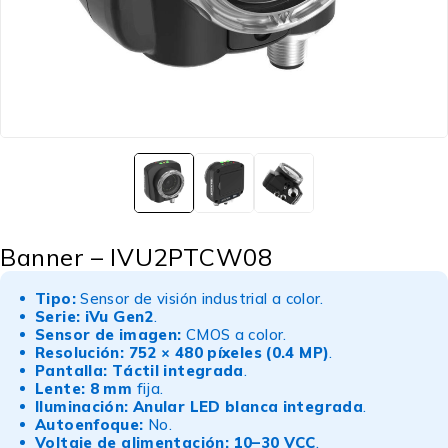
Banner – IVU2PTCW08
Tipo:
Sensor de visión industrial a color.
Serie:
iVu Gen2
.
Sensor de imagen:
CMOS a color.
Resolución:
752 × 480 píxeles (0.4 MP)
.
Pantalla:
Táctil integrada
.
Lente:
8 mm
fija.
Iluminación:
Anular LED blanca integrada
.
Autoenfoque:
No.
Voltaje de alimentación:
10–30 VCC
.