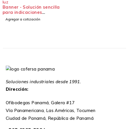
luz
Banner - Solución sencilla
para indicaciones
altamente visibles Kit de
Agregar a cotización
soluciones Pick-to-Light
Soluciones industriales desde 1991.
Dirección:
Ofibodegas Panamá, Galera #17
Vía Panamericana, Las Américas, Tocumen
Ciudad de Panamá, República de Panamá