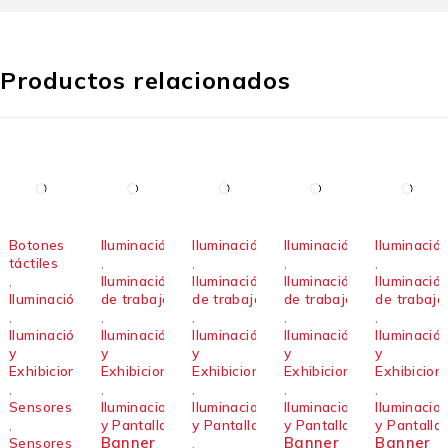
Productos relacionados
Botones
Iluminación
Iluminación
Iluminación
Iluminació
táctiles
,
,
,
,
,
Iluminación
Iluminación
Iluminación
Iluminació
Iluminación
de trabajo
de trabajo
de trabajo
de trabajo
,
,
,
,
,
Iluminación
Iluminación
Iluminación
Iluminación
Iluminació
y
y
y
y
y
Exhibiciones
Exhibiciones
Exhibiciones
Exhibiciones
Exhibicion
,
,
,
,
,
Sensores
Iluminacion
Iluminacion
Iluminacion
Iluminacio
,
y Pantalla
y Pantalla
y Pantalla
y Pantalla
Banner
Banner
Banner
Sensores
,