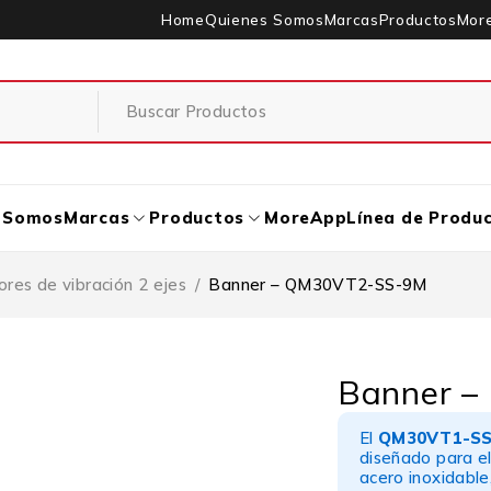
Home
Quienes Somos
Marcas
Productos
Mor
 Somos
Marcas
Productos
MoreApp
Línea de Produ
ores de vibración 2 ejes
/
Banner – QM30VT2-SS-9M
Banner 
El
QM30VT1-S
diseñado para el
acero inoxidable