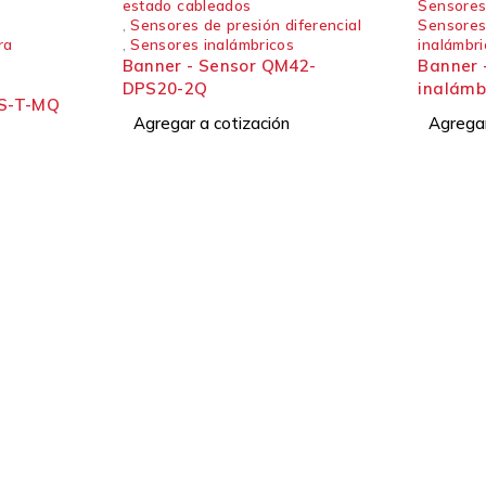
estado cableados
Sensores
,
Sensores de presión diferencial
Sensores
ra
,
Sensores inalámbricos
inalámbr
Banner - Sensor QM42-
Banner 
DPS20-2Q
inalámb
5S-T-MQ
Agregar a cotización
Agregar