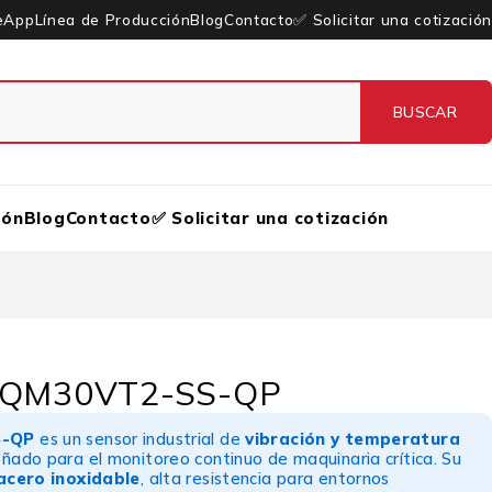
eApp
Línea de Producción
Blog
Contacto
✅ Solicitar una cotización
ión
Blog
Contacto
✅ Solicitar una cotización
– QM30VT2-SS-QP
S-QP
es un sensor industrial de
vibración y temperatura
ñado para el monitoreo continuo de maquinaria crítica. Su
acero inoxidable
, alta resistencia para entornos