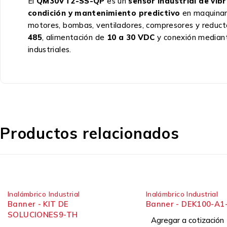
El
QM30VT2-SS-QP
es un
sensor industrial de vib
condición y mantenimiento predictivo
en maquinari
motores, bombas, ventiladores, compresores y reducto
485
, alimentación de
10 a 30 VDC
y conexión media
industriales.
Productos relacionados
Inalámbrico Industrial
Inalámbrico Industrial
Banner - KIT DE
Banner - DEK100-A1
SOLUCIONES9-TH
Agregar a cotización