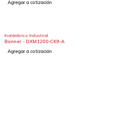
Agregar a cotización
Inalámbrico Industrial
Banner - DXM1200-CK9-A
Agregar a cotización
Soluciones industriales desde 1991.
Dirección:
Ofibodegas Panamá, Galera #17
Vía Panamericana, Las Américas, Tocumen
Ciudad de Panamá, República de Panamá