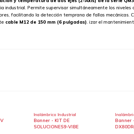
ración y temperatura de dos ejes (2-Axis) de la serie Q
a industrial. Permite supervisar simultáneamente los niveles
res, facilitando la detección temprana de fallas mecánicas.
nte
cable M12 de 150 mm (6 pulgadas)
. izar el mantenimien
Inalámbrico Industrial
Inalámbri
-V
Banner - KIT DE
Banner 
SOLUCIONES9-VIBE
DX80DR