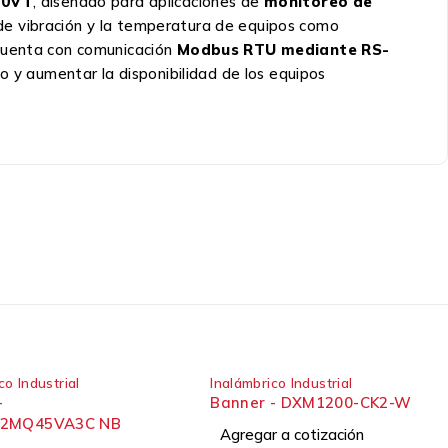
M30VT
, diseñado para aplicaciones de
monitoreo de
 de vibración y la temperatura de equipos como
 Cuenta con comunicación
Modbus RTU mediante RS-
to y aumentar la disponibilidad de los equipos
co Industrial
Inalámbrico Industrial
-
Banner - DXM1200-CK2-W
2MQ45VA3C NB
Agregar a cotización