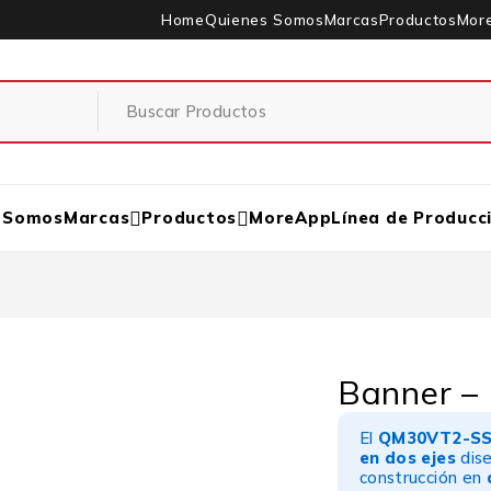
Home
Quienes Somos
Marcas
Productos
Mor
 Somos
Marcas
Productos
MoreApp
Línea de Producc
Banner 
El
QM30VT2-S
en dos ejes
dise
construcción en