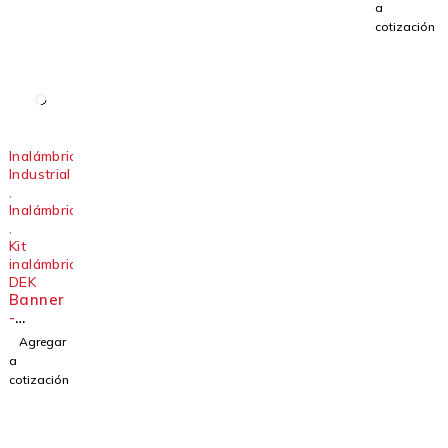
2MQ45
a
VA3C
cotización
NB
Inalámbrico
Industrial
,
Inalámbricos
,
Kit
inalámbrico
DEK
Banner
-
DEK100
Agregar
-A2R1-
a
A
cotización