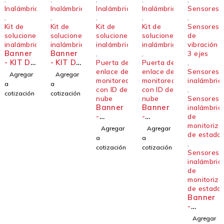
Inalámbricos
Inalámbricos
Inalámbricos
Inalámbricos
Sensores
,
,
,
,
,
Kit de
Kit de
Kit de
Kit de
Sensores
soluciones
soluciones
soluciones
soluciones
de
inalámbricas
inalámbricas
inalámbricas
inalámbricas
vibración
Banner
Banner
,
,
3 ejes
- KIT DE
- KIT DE
Puerta de
Puerta de
,
SOLUCI
SOLUCI
enlace de
enlace de
Sensores
Agregar
Agregar
ONES2-
ONES2-
monitoreo
monitoreo
inalámbric
a
a
TH
VIBEMÉ
con ID de
con ID de
,
cotización
cotización
TRICO
nube
nube
Sensores
Banner
Banner
inalámbric
-
-
de
DXM120
DXM120
monitoriza
Agregar
Agregar
0-CK9-V
0-CK9-A
de estado
a
a
,
cotización
cotización
Sensores
inalámbric
de
monitoriza
de estado
Banner
-
DX80DR
Agregar