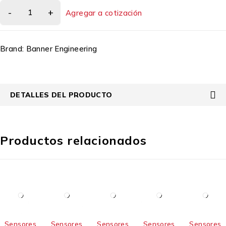
Agregar a cotización
Brand:
Banner Engineering
DETALLES DEL PRODUCTO
Productos relacionados
Sensores
Sensores
Sensores
Sensores
Sensores