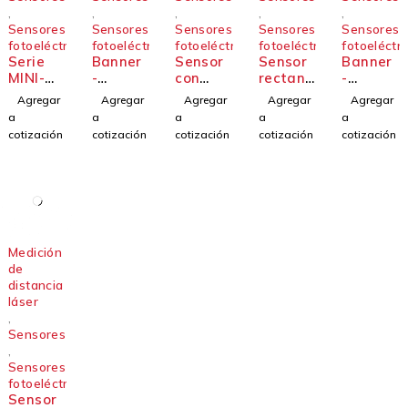
,
,
,
,
,
Sensores
Sensores
Sensores
Sensores
Sensores
fotoeléctricos
fotoeléctricos
fotoeléctricos
fotoeléctricos
fotoeléctri
Serie
Banner
Sensor
Sensor
Banner
MINI-
-
con
rectang
-
BEAM
Sensor
carcasa
ular con
Sensor
Agregar
Agregar
Agregar
Agregar
Agregar
autóno
rectang
base de
de
a
a
a
a
a
mo en
ular de
montaj
montaj
cotización
cotización
cotización
cotización
cotización
miniatu
fácil
e en
e en
ra -
montaj
ángulo
barril
Serie
e -
recto -
de
Q12
Sensore
Serie
metal
s QM42
Q25
de 18
y
mm -
QMT42
Serie
Medición
M18-3
de
distancia
láser
,
Sensores
,
Sensores
fotoeléctricos
Sensor