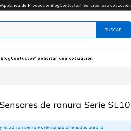
eApp
Línea de Producción
Blog
Contacto
✅ Solicitar una cotización
n
Blog
Contacto
✅ Solicitar una cotización
Sensores de ranura Serie SL10
 y SL30 son sensores de ranura diseñados para la