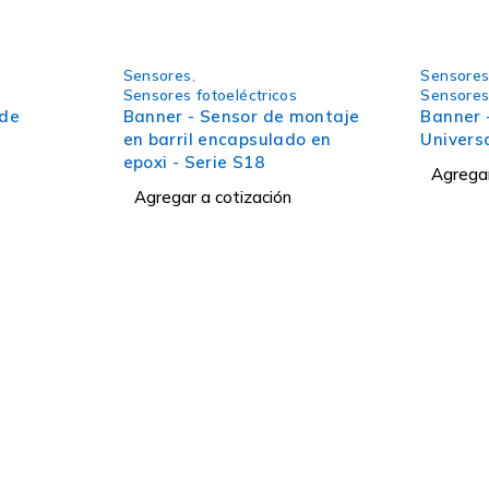
Sensores
,
Sensore
Sensores fotoeléctricos
Sensores 
 de
Banner - Sensor de montaje
Banner 
en barril encapsulado en
Universa
epoxi - Serie S18
Agregar
Agregar a cotización