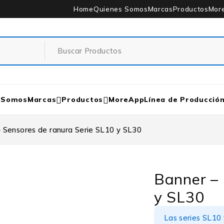
Home
Quienes Somos
Marcas
Productos
Mor
 Somos
Marcas
Productos
MoreApp
Línea de Producció
 Sensores de ranura Serie SL10 y SL30
Banner – 
y SL30
Las series SL10