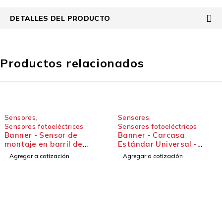
DETALLES DEL PRODUCTO
Productos relacionados
Sensores
,
Sensores
,
Sensores fotoeléctricos
Sensores fotoeléctricos
Banner - Sensor de
Banner - Carcasa
montaje en barril de
Estándar Universal -
metal de 18 mm - Serie
Serie Q20
Agregar a cotización
Agregar a cotización
M18-3