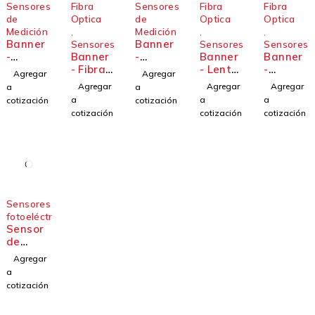
Sensores
Fibra
Sensores
Fibra
Fibra
de
Optica
de
Optica
Optica
Medición
,
Medición
,
,
Banner
Banner
Sensores
Sensores
Sensores
-
Banner
-
Banner
Banner
Sensor
- Fibra
Sensor
- Lentes
-
Agregar
Agregar
fotoelé
óptica
láser de
de fibra
Cortina
Agregar
Agregar
Agregar
a
a
ctrico
enfoca
tiempo
de luz
a
a
a
cotización
cotización
resisten
da y de
de
de
cotización
cotización
cotización
te para
rango
vuelo
medició
todo
extendi
de
n SERIE
uso -
do
alcance
EZ-
Serie
de 50 m
ARRAY
Q4X
- Serie
LT3
Sensores
fotoeléctricos
Sensor
de
Plástico
Agregar
de
a
Barril
cotización
de 18
mm de