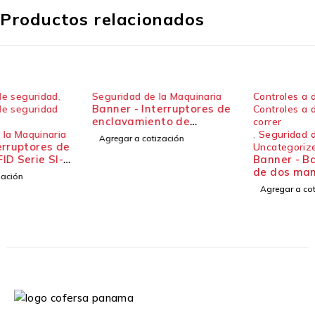
Productos relacionados
Seguridad de la Maquinaria
Controles a dos manos
,
Banner - Interruptores de
Controles a dos manos barra
enclavamiento de
correr
seguridad Interruptores
,
Seguridad de la Maquinaria
,
Agregar a cotización
de seguridad para
Uncategorized
bisagras
Banner - Barra de control
de dos manos
Agregar a cotización