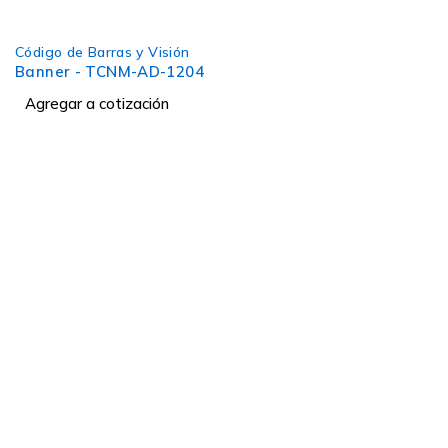
Código de Barras y Visión
Banner - TCNM-AD-1204
Agregar a cotización
Soluciones industriales desde 1991.
Dirección:
Ofibodegas Panamá, Galera #17
Vía Panamericana, Las Américas, Tocumen
Ciudad de Panamá, República de Panamá
+507 6285-5384