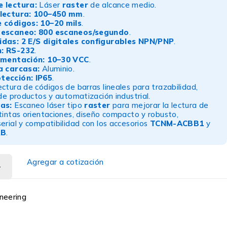
e lectura:
Láser
raster
de alcance medio.
lectura:
100–450 mm
.
e códigos:
10–20 mils
.
 escaneo:
800 escaneos/segundo
.
idas:
2 E/S digitales configurables NPN/PNP
.
:
RS-232
.
imentación:
10–30 VCC
.
a carcasa:
Aluminio.
tección:
IP65
.
ctura de códigos de barras lineales para trazabilidad,
 de productos y automatización industrial.
as:
Escaneo láser tipo
raster
para mejorar la lectura de
tintas orientaciones, diseño compacto y robusto,
erial y compatibilidad con los accesorios
TCNM-ACBB1
y
AB
.
Agregar a cotización
neering