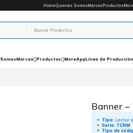
Home
Quienes Somos
Marcas
Productos
Mor
 Somos
Marcas
Productos
MoreApp
Línea de Producció
0
Banner 
Tipo:
Lector lá
Serie:
TCNM
.
Tipo de códi