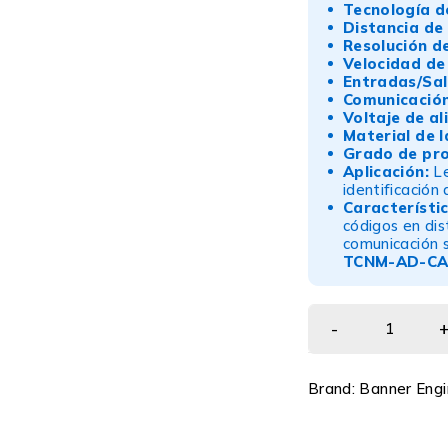
Tecnología d
Distancia de 
Resolución d
Velocidad de
Entradas/Sal
Comunicación
Voltaje de al
Material de l
Grado de pro
Aplicación:
Le
identificación
Característic
códigos en dis
comunicación s
TCNM-AD-C
Brand:
Banner Engi