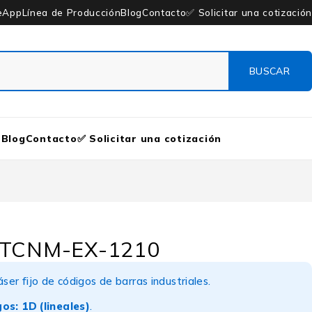
eApp
Línea de Producción
Blog
Contacto
✅ Solicitar una cotización
n
Blog
Contacto
✅ Solicitar una cotización
– TCNM-EX-1210
ser fijo de códigos de barras industriales.
gos:
1D (lineales)
.