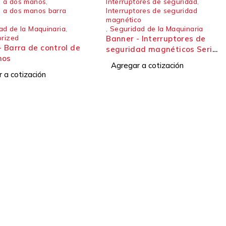
s a dos manos
,
Interruptores de seguridad
,
s a dos manos barra
Interruptores de seguridad
magnético
ad de la Maquinaria
,
,
Seguridad de la Maquinaria
rized
Banner - Interruptores de
- Barra de control de
seguridad magnéticos Serie
nos
SI-MAG
Agregar a cotización
 a cotización