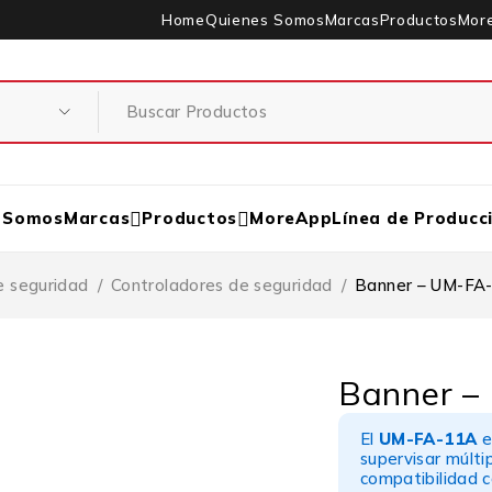
Home
Quienes Somos
Marcas
Productos
Mor
 Somos
Marcas
Productos
MoreApp
Línea de Producc
e seguridad
/
Controladores de seguridad
/
Banner – UM-FA
Banner –
El
UM-FA-11A
e
supervisar múlti
compatibilidad c