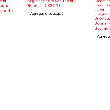
aria
Seguridad de la Maquinaria
Controle
Controle
 para
Banner - XS26-2E
correr
eguridad
Agregar a cotización
,
Segurid
Uncatego
Banner 
dos ma
Agregar