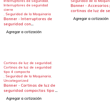
Interruptores de seguridad
,
Seguridad de la Maquin
Interruptores de seguridad
Banner - Accesorios
cierre
cortinas de luz de s
,
Seguridad de la Maquinaria
Indicadores
Agregar a cotización
Banner - Interruptores de
seguridad con
enclavamiento tipo bloqueo,
Agregar a cotización
duraderos y personalizables.
Serie SI-GL42
Cortinas de luz de seguridad
,
Cortinas de luz de seguridad
tipo 4 compacta
,
Seguridad de la Maquinaria
,
Uncategorized
Banner - Cortinas de luz de
seguridad compactas tipo 4
con todas las funciones
Agregar a cotización
Cortina de luz de seguridad
tipo LP 4