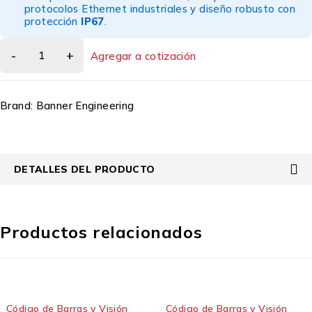
protocolos Ethernet industriales y diseño robusto con
protección
IP67
.
Agregar a cotización
Brand:
Banner Engineering
DETALLES DEL PRODUCTO
Productos relacionados
o de Barras y Visión
Código de Barras y Visión
Códi