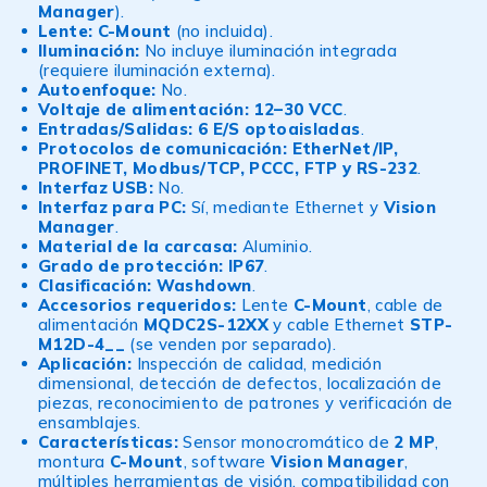
Manager
).
Lente:
C-Mount
(no incluida).
Iluminación:
No incluye iluminación integrada
(requiere iluminación externa).
Autoenfoque:
No.
Voltaje de alimentación:
12–30 VCC
.
Entradas/Salidas:
6 E/S optoaisladas
.
Protocolos de comunicación:
EtherNet/IP,
PROFINET, Modbus/TCP, PCCC, FTP y RS-232
.
Interfaz USB:
No.
Interfaz para PC:
Sí, mediante Ethernet y
Vision
Manager
.
Material de la carcasa:
Aluminio.
Grado de protección:
IP67
.
Clasificación:
Washdown
.
Accesorios requeridos:
Lente
C-Mount
, cable de
alimentación
MQDC2S-12XX
y cable Ethernet
STP-
M12D-4__
(se venden por separado).
Aplicación:
Inspección de calidad, medición
dimensional, detección de defectos, localización de
piezas, reconocimiento de patrones y verificación de
ensamblajes.
Características:
Sensor monocromático de
2 MP
,
montura
C-Mount
, software
Vision Manager
,
múltiples herramientas de visión, compatibilidad con