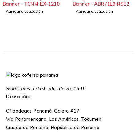
er - TCNM-EX-1210
Banner - ABR71L9-RSE2
Códi
Ilum
ar a cotización
Agregar a cotización
Ilum
Ban
Agr
Soluciones industriales desde 1991.
Dirección:
Ofibodegas Panamá, Galera #17
Vía Panamericana, Las Américas, Tocumen
Ciudad de Panamá, República de Panamá