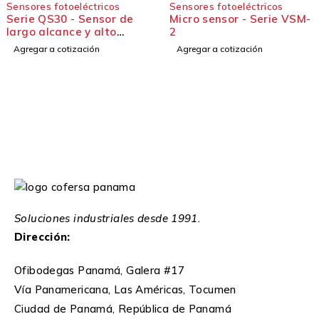
otoeléctricos
Sensores fotoeléctricos
Sensores
30 - Sensor de
Micro sensor - Serie VSM-
Banner 
ance y alto
2
Sensor 
nto
uso gen
 cotización
Agregar a cotización
Agregar 
Soluciones industriales desde 1991.
Dirección:
Ofibodegas Panamá, Galera #17
Vía Panamericana, Las Américas, Tocumen
Ciudad de Panamá, República de Panamá