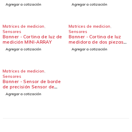
resolución MINI MATRIZ
Agregar a cotización
Agregar a cotización
Matrices de medicion
,
Matrices de medicion
,
Sensores
Sensores
Banner - Cortina de luz de
Banner - Cortina de luz
medición MINI-ARRAY
medidora de dos piezas
Cortina de luz MINI-ARRAY
Agregar a cotización
Agregar a cotización
Matrices de medicion
,
Sensores
Banner - Sensor de borde
de precisión Sensor de
borde de precisión EG24
Agregar a cotización