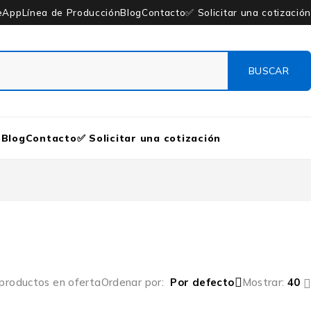
eApp
Línea de Producción
Blog
Contacto
✅ Solicitar una cotización
n
Blog
Contacto
✅ Solicitar una cotización
 productos en oferta
Ordenar por
Por defecto
Mostrar:
40