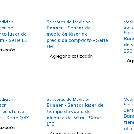
edición
Sensores de Medición
Medic
Sens
sor de
Banner - Sensor de
Sens
to láser de
medición láser de
Bann
m - Serie LE
precisión compacto - Serie
de v
LM
tización
250 
Agregar a cotización
Agr
edición
Sensores de Medición
Medic
Sens
sor
Banner - Sensor láser de
Sens
 resistente
tiempo de vuelo de
Bann
o - Serie Q4X
alcance de 50 m - Serie
tiem
LT3
tización
alca
Agregar a cotización