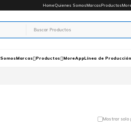
Home
Quienes Somos
Marcas
Productos
Mor
 Somos
Marcas
Productos
MoreApp
Línea de Producció
Mostrar solo