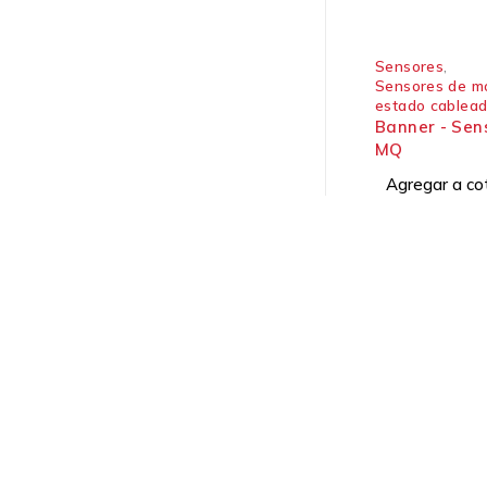
Sensores
,
Sensores de mo
estado cablea
Banner - Sen
MQ
Agregar a co
Soluciones industriales desde 1991.
Dirección:
Ofibodegas Panamá, Galera #17
Vía Panamericana, Las Américas, Tocumen