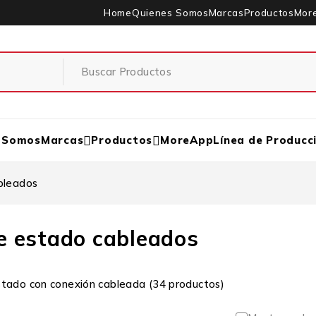
Home
Quienes Somos
Marcas
Productos
Mor
 Somos
Marcas
Productos
MoreApp
Línea de Producc
bleados
e estado cableados
tado con conexión cableada (34 productos)