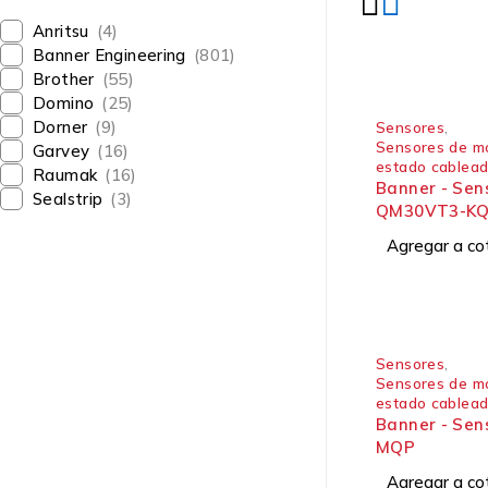
Anritsu
(4)
Banner Engineering
(801)
Brother
(55)
Domino
(25)
Dorner
(9)
Sensores
,
Sensores de mo
Garvey
(16)
estado cablea
Raumak
(16)
Banner - Sensor
Sealstrip
(3)
QM30VT3-K
Agregar a co
Sensores
,
Sensores de mo
estado cablea
Banner - Sensor S24AS-D-
MQP
Agregar a co