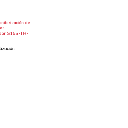
nitorización de
dos
sor S15S-TH-
tización