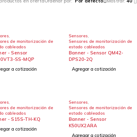
 productos en oferta
Ordenar por
Por defecto
Mostrar:
40
ores
,
Sensores
,
ores de monitorización de
Sensores de monitorización de
do cableados
estado cableados
- Sensor
Banner - Sensor QM42-
0VT3-SS-MQP
DPS20-2Q
egar a cotización
Agregar a cotización
ores
,
Sensores
,
ores de monitorización de
Sensores de monitorización de
do cableados
estado cableados
ner - S15S-TH-KQ
Banner - Sensor
K50UX2ARA
egar a cotización
Agregar a cotización