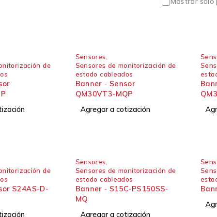
Mostrar solo
Sensores
,
Sens
nitorización de
Sensores de monitorización de
Sens
dos
estado cableados
esta
Banner - Sensor
Banner 
QP
QM30VT3-MQP
QM3
tización
Agregar a cotización
Agr
Sensores
,
Sens
nitorización de
Sensores de monitorización de
Sens
dos
estado cableados
esta
Banner - S15C-PS150SS-
Ban
MQ
Agr
tización
Agregar a cotización