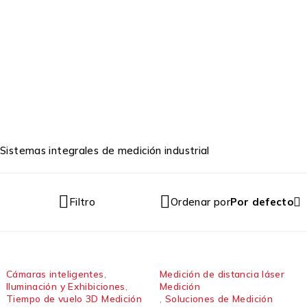
Inicio
/
Soluciones de Medición
Soluciones de Medición
Sistemas integrales de medición industrial
Filtro
Ordenar por
Por defecto
Cámaras inteligentes
,
Medición de distancia láser
Iluminación y Exhibiciones
,
Medición
Tiempo de vuelo 3D Medición
,
Soluciones de Medición
Banner - LEDWA62X62M
Banner - Sensor de
medición láser con IO-Link
Agregar a cotización
- Serie Q5Z
Agregar a cotización