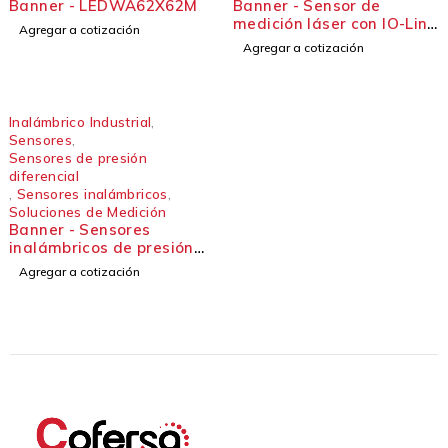
Inalámbrico Industrial
,
Sensores
,
Sensores de presión
diferencial
,
Sensores inalámbricos
,
Soluciones de Medición
Banner - Sensores
inalámbricos de presión
diferencial - Serie
Agregar a cotización
Q45DPSD
Soluciones industriales desde 1991.