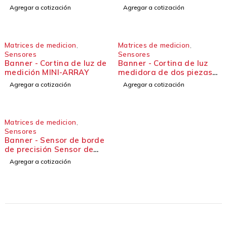
resolución MINI MATRIZ
Agregar a cotización
Agregar a cotización
Matrices de medicion
,
Matrices de medicion
,
Sensores
Sensores
Banner - Cortina de luz de
Banner - Cortina de luz
medición MINI-ARRAY
medidora de dos piezas
Cortina de luz MINI-ARRAY
Agregar a cotización
Agregar a cotización
Matrices de medicion
,
Sensores
Banner - Sensor de borde
de precisión Sensor de
borde de precisión EG24
Agregar a cotización