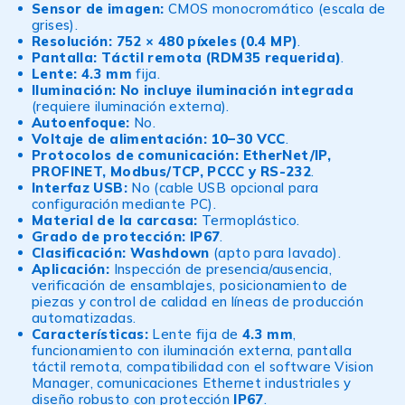
Sensor de imagen:
CMOS monocromático (escala de
grises).
Resolución:
752 × 480 píxeles (0.4 MP)
.
Pantalla:
Táctil remota (RDM35 requerida)
.
Lente:
4.3 mm
fija.
Iluminación:
No incluye iluminación integrada
(requiere iluminación externa).
Autoenfoque:
No.
Voltaje de alimentación:
10–30 VCC
.
Protocolos de comunicación:
EtherNet/IP,
PROFINET, Modbus/TCP, PCCC y RS-232
.
Interfaz USB:
No (cable USB opcional para
configuración mediante PC).
Material de la carcasa:
Termoplástico.
Grado de protección:
IP67
.
Clasificación:
Washdown
(apto para lavado).
Aplicación:
Inspección de presencia/ausencia,
verificación de ensamblajes, posicionamiento de
piezas y control de calidad en líneas de producción
automatizadas.
Características:
Lente fija de
4.3 mm
,
funcionamiento con iluminación externa, pantalla
táctil remota, compatibilidad con el software Vision
Manager, comunicaciones Ethernet industriales y
diseño robusto con protección
IP67
.