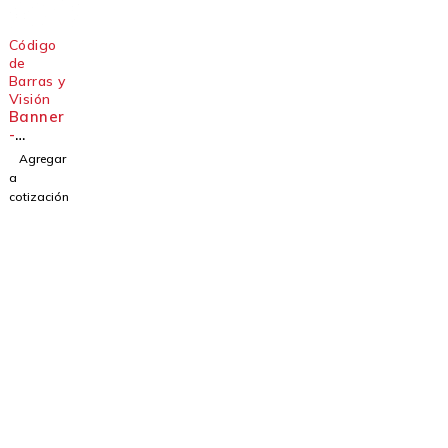
Código
de
Barras y
Visión
Banner
-
ABR310
Agregar
6-
a
WSU1
cotización
Soluciones industriales desde 1991.
Dirección: