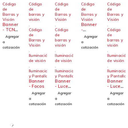
Código
Código
Código
Código
Código
de
de
de
de
de
Barras y
barras y
Barras y
Barras y
Barras y
Visión
visión
Visión
Visión
Visión
Banner
Banner
,
,
,
- TCNM-
-
Código
Código
Código
EX-
ABR711
de
de
de
Agregar
Agregar
0210
6-RSE2
Barras y
barras y
barras y
a
a
Visión
visión
visión
cotización
cotización
,
,
,
Iluminación
Iluminación
Iluminació
de visión
de visión
de visión
,
,
,
Iluminacion
Iluminacion
Iluminacio
y Pantalla
y Pantalla
y Pantalla
Banner
Banner
Banner
- Focos
- Luces
- Luces
de área
de
Agregar
Agregar
Agregar
anillo
a
a
a
de
cotización
cotización
cotización
ángulo
bajo