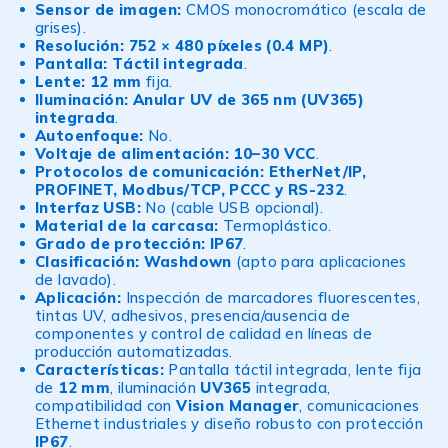
Sensor de imagen:
CMOS monocromático (escala de
grises).
Resolución:
752 × 480 píxeles (0.4 MP)
.
Pantalla:
Táctil integrada
.
Lente:
12 mm
fija.
Iluminación:
Anular UV de 365 nm (UV365)
integrada
.
Autoenfoque:
No.
Voltaje de alimentación:
10–30 VCC
.
Protocolos de comunicación:
EtherNet/IP,
PROFINET, Modbus/TCP, PCCC y RS-232
.
Interfaz USB:
No (cable USB opcional).
Material de la carcasa:
Termoplástico.
Grado de protección:
IP67
.
Clasificación:
Washdown
(apto para aplicaciones
de lavado).
Aplicación:
Inspección de marcadores fluorescentes,
tintas UV, adhesivos, presencia/ausencia de
componentes y control de calidad en líneas de
producción automatizadas.
Características:
Pantalla táctil integrada, lente fija
de
12 mm
, iluminación
UV365
integrada,
compatibilidad con
Vision Manager
, comunicaciones
Ethernet industriales y diseño robusto con protección
IP67
.