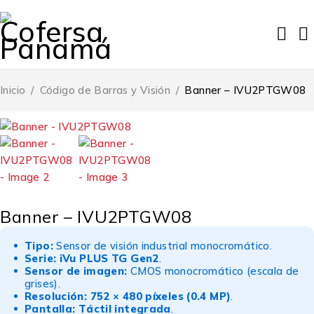
Inicio
/
Código de Barras y Visión
/
Banner – IVU2PTGW08
Banner – IVU2PTGW08
Tipo:
Sensor de visión industrial monocromático.
Serie:
iVu PLUS TG Gen2
.
Sensor de imagen:
CMOS monocromático (escala de
grises).
Resolución:
752 × 480 píxeles (0.4 MP)
.
Pantalla:
Táctil integrada
.