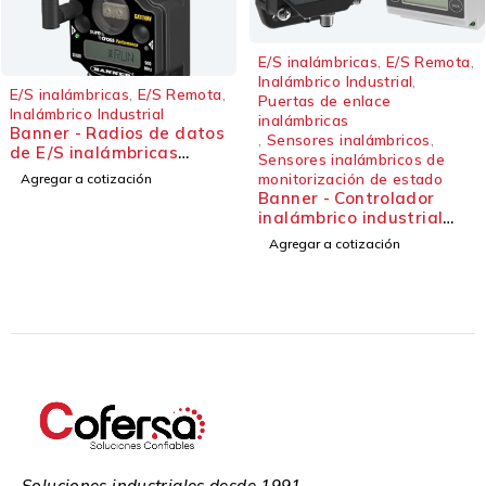
E/S inalámbricas
,
E/S Remota
,
Inalámbrico Industrial
,
Inalámbrico Industrial
,
Sensores
,
emota
,
Puertas de enlace
Sensores de monitori
inalámbricas
de estado cableados
datos
,
Sensores inalámbricos
,
,
Sensores inalámbricos de
Sensores de vibración
monitorización de estado
Sensores inalámbrico
peada
Banner - Controlador
Banner - Sensor
inalámbrico industrial
QM30VT2-SS-9M
Serie DXM
Agregar a cotización
Agregar a cotización
Soluciones industriales desde 1991.