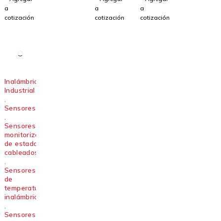
QM30V
S15S-T-
QM30V
a
a
a
T2-SS-
MQ
T3-MQP
cotización
cotización
cotización
9M
Inalámbrico
Industrial
,
Sensores
,
Sensores de
monitorización
de estado
cableados
,
Sensores
de
temperatura
inalámbricos
,
Sensores