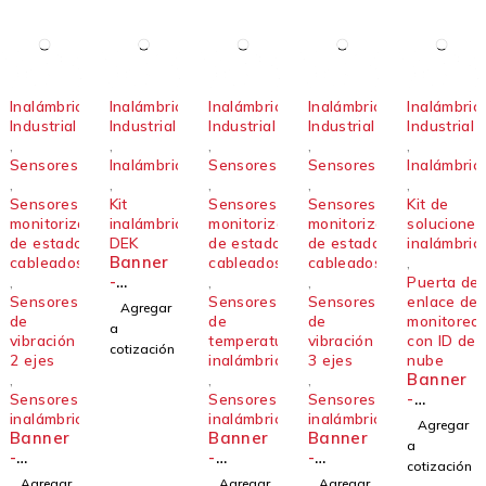
Inalámbrico
Inalámbrico
Inalámbrico
Inalámbrico
Inalámbric
Industrial
Industrial
Industrial
Industrial
Industrial
,
,
,
,
,
Sensores
Inalámbricos
Sensores
Sensores
Inalámbric
,
,
,
,
,
Sensores de
Kit
Sensores de
Sensores de
Kit de
monitorización
inalámbrico
monitorización
monitorización
soluciones
de estado
DEK
de estado
de estado
inalámbric
Banner
cableados
cableados
cableados
,
-
,
,
,
Puerta de
DEK100
Sensores
Sensores
Sensores
enlace de
Agregar
-A1-A
de
de
de
monitoreo
a
vibración
temperatura
vibración
con ID de
cotización
2 ejes
inalámbricos
3 ejes
nube
Banner
,
,
,
-
Sensores
Sensores
Sensores
DXM120
inalámbricos
inalámbricos
inalámbricos
Agregar
Banner
Banner
Banner
0-CK2-
a
-
-
-
W
cotización
Sensor
Sensor
Sensor
Agregar
Agregar
Agregar