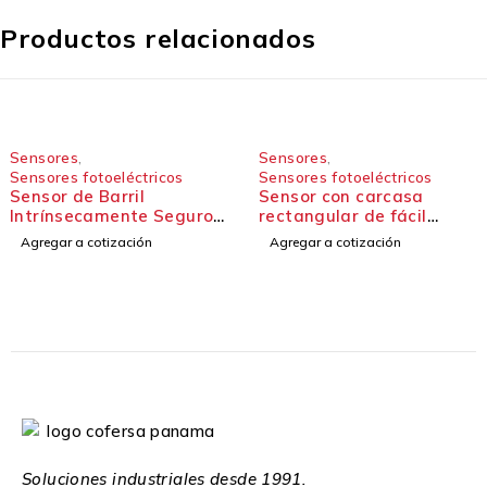
Productos relacionados
Sensores
,
Sensores
,
Sensores fotoeléctricos
Sensores fotoeléctricos
Sensor de Barril
Sensor con carcasa
Intrínsecamente Seguro -
rectangular de fácil
Serie SMI30
montaje - Sensores QM42
Agregar a cotización
Agregar a cotización
y QMT42
Soluciones industriales desde 1991.