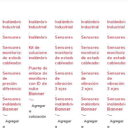
Inalámbrico
Inalámbrico
Inalámbrico
Inalámbrico
Inalámbric
Industrial
Industrial
Industrial
Industrial
Industrial
,
,
,
,
,
Sensores
Inalámbricos
Sensores
Sensores
Sensores
,
,
,
,
,
Sensores de
Kit de
Sensores de
Sensores de
Sensores 
monitorización
soluciones
monitorización
monitorización
monitoriza
de estado
inalámbricas
de estado
de estado
de estado
cableados
,
cableados
cableados
cableados
,
Puerta de
,
,
,
Sensores
enlace de
Sensores
Sensores
Sensores
de
monitoreo
de
de
de
presión
con ID de
vibración
vibración
vibración
diferencial
nube
3 ejes
2 ejes
3 ejes
Banner
,
,
,
,
-
Sensores
Sensores
Sensores
Sensores
DXM120
inalámbricos
inalámbricos
inalámbricos
inalámbric
Agregar
Banner
0-CK2-
Banner
Banner
Banner
a
-
W
-
-
-
cotización
Sensor
Sensor
Sensor
Sensor
Agregar
Agregar
Agregar
Agregar
QM42-
QM30V
QM30V
QM30V
a
a
a
a