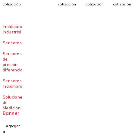
DPS5-
T3-MQP
T2-SS-
T3-SS-
cotización
cotización
cotización
cotización
2Q
9M
KQP
Inalámbrico
Industrial
,
Sensores
,
Sensores
de
presión
diferencial
,
Sensores
inalámbricos
,
Soluciones
de
Medición
Banner
-
Sensore
Agregar
s
a
inalámb