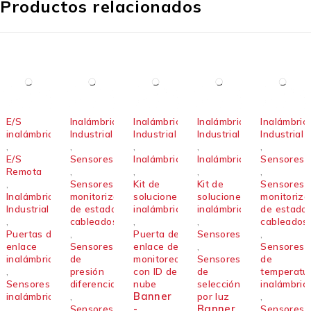
Productos relacionados
E/S
Inalámbrico
Inalámbrico
Inalámbrico
Inalámbric
inalámbricas
Industrial
Industrial
Industrial
Industrial
,
,
,
,
,
E/S
Sensores
Inalámbricos
Inalámbricos
Sensores
Remota
,
,
,
,
,
Sensores de
Kit de
Kit de
Sensores 
Inalámbrico
monitorización
soluciones
soluciones
monitoriza
Industrial
de estado
inalámbricas
inalámbricas
de estado
,
cableados
,
,
cableados
Puertas de
,
Puerta de
Sensores
,
enlace
Sensores
enlace de
,
Sensores
inalámbricas
de
monitoreo
Sensores
de
,
presión
con ID de
de
temperatu
Sensores
diferencial
nube
selección
inalámbric
Banner
inalámbricos
,
por luz
,
-
Banner
,
Sensores
Sensores