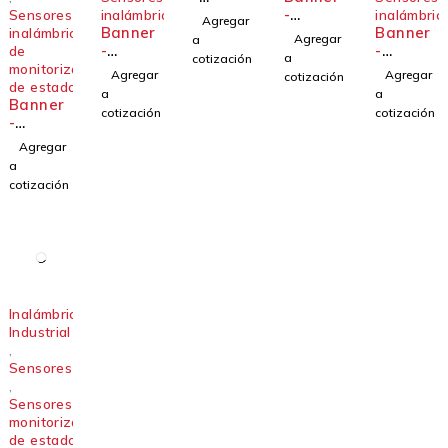
DXM120
-
Sensores
inalámbricos
inalámbric
Agregar
Banner
0-CK9-A
Solució
Banner
inalámbricos
Agregar
a
-
n
-
de
a
cotización
Sensor
sencilla
Sensor
monitorización
Agregar
Agregar
cotización
QM42-
para
M12FTH
de estado
a
a
Banner
DPS5-
indicaci
3Q
cotización
cotización
-
2Q
ones
Control
altame
Agregar
ador
nte
a
inalámb
visibles
cotización
rico
Kit de
industri
solucion
al Serie
es Pick-
DXM
to-Light
Inalámbrico
Industrial
,
Sensores
,
Sensores de
monitorización
de estado