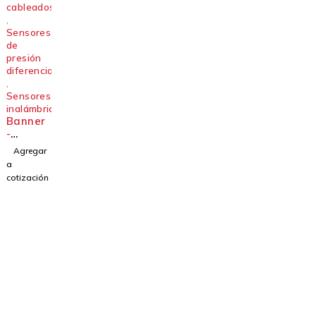
cableados
,
Sensores
de
presión
diferencial
,
Sensores
inalámbricos
Banner
-
Sensor
Agregar
QM42-
a
DPS20-
cotización
2Q