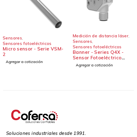
Medición de distancia láser
,
Sensores
,
Sensores
,
Sensores fotoeléctricos
Sensores fotoeléctricos
Banner - Sensor en
Banner - Series Q4X -
miniatura para una
Sensor Fotoeléctrico
detección precisa - Serie
Agregar a cotización
Robusto
VS8
Agregar a cotización
Soluciones industriales desde 1991.