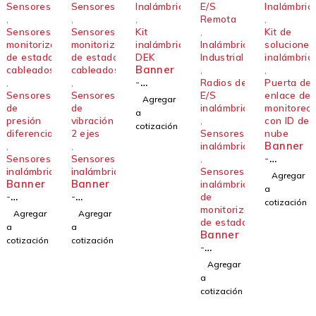
Sensores
Sensores
Inalámbricos
E/S
Inalámbric
,
,
,
Remota
,
Sensores de
Sensores de
Kit
,
Kit de
monitorización
monitorización
inalámbrico
Inalámbrico
soluciones
de estado
de estado
DEK
Industrial
inalámbric
Banner
cableados
cableados
,
,
-
,
,
Radios de
Puerta de
DEK100
Sensores
Sensores
E/S
enlace de
Agregar
-A1-A
de
de
inalámbricas
monitoreo
a
presión
vibración
,
con ID de
cotización
diferencial
2 ejes
Sensores
nube
Banner
,
,
inalámbricos
-
Sensores
Sensores
,
DXM120
inalámbricos
inalámbricos
Sensores
Agregar
Banner
Banner
0-CK2-
inalámbricos
a
-
-
W
de
cotización
Sensor
Sensor
monitorización
Agregar
Agregar
QM42-
QM30V
de estado
a
a
DPS1-
T2-SS-
Banner
cotización
cotización
2Q
9M
-
Radios
Agregar
de
a
datos
cotización
de E/S
inalámb