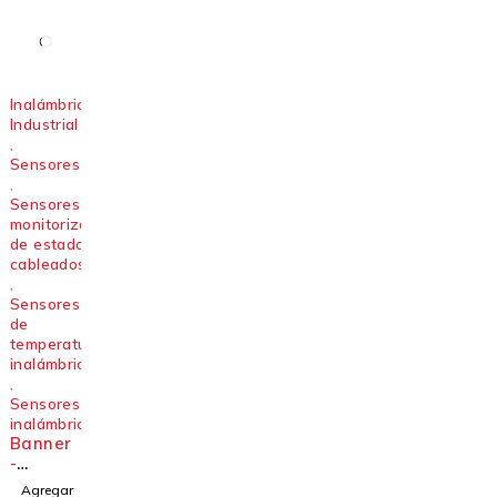
ricas
DX80
MultiHo
p
Modbus
Inalámbrico
Industrial
,
Sensores
,
Sensores de
monitorización
de estado
cableados
,
Sensores
de
temperatura
inalámbricos
,
Sensores
inalámbricos
Banner
-
Sensor
Agregar