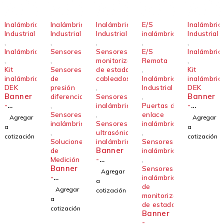
Inalámbrico
Inalámbrico
Inalámbrico
E/S
Inalámbric
Industrial
Industrial
Industrial
inalámbricas
Industrial
,
,
,
,
,
Inalámbricos
Sensores
Sensores de
E/S
Inalámbric
,
,
monitorización
Remota
,
Kit
Sensores
de estado
,
Kit
inalámbrico
de
cableados
Inalámbrico
inalámbric
DEK
presión
,
Industrial
DEK
Banner
Banner
diferencial
Sensores
,
-
-
,
inalámbricos
Puertas de
DEK100
DEK100
Sensores
,
enlace
Agregar
Agregar
-A1-V
-A1-A
inalámbricos
Sensores
inalámbricas
a
a
,
ultrasónicos
,
cotización
cotización
Soluciones
inalámbricos
Sensores
Banner
de
inalámbricos
-
Medición
,
Banner
Sensor
Sensores
Agregar
-
K50UX2
inalámbricos
a
Sensore
ARA
de
Agregar
cotización
s
monitorización
a
inalámb
de estado
cotización
ricos de
Banner
presión
-