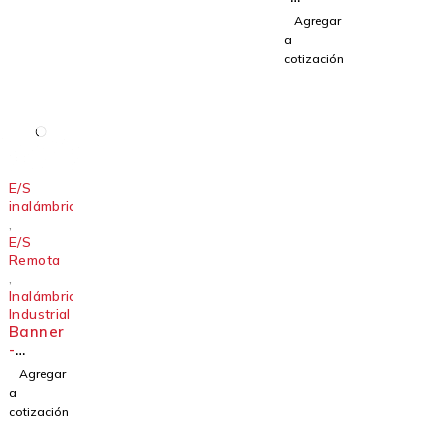
diferen
Control
Agregar
cial -
ador
a
Serie
inalámb
cotización
Q45DPS
rico
D
industri
al Serie
DXM
E/S
inalámbricas
,
E/S
Remota
,
Inalámbrico
Industrial
Banner
-
Radios
Agregar
de
a
datos
cotización
de E/S
inalámb